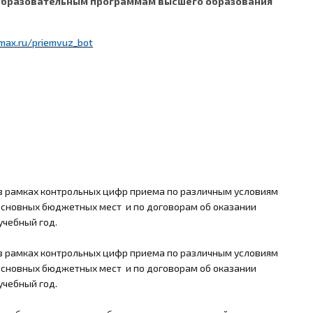
 образовательным программам высшего образования
max
.
ru
/
priemvuz
_
bot
в рамках контрольных цифр приема по различным условиям
, основных бюджетных мест и по договорам об оказании
учебный год.
в рамках контрольных цифр приема по различным условиям
, основных бюджетных мест и по договорам об оказании
учебный год.