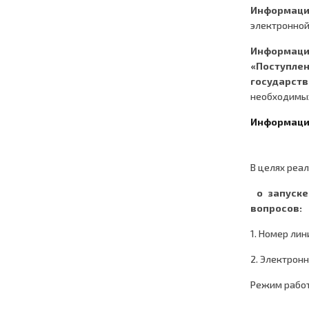
Информация
электронной
Информация
«Поступлен
государств
необходимых
Информация
В целях реа
о запуске
вопросов:
1. Номер лин
2. Электронн
Режим работы