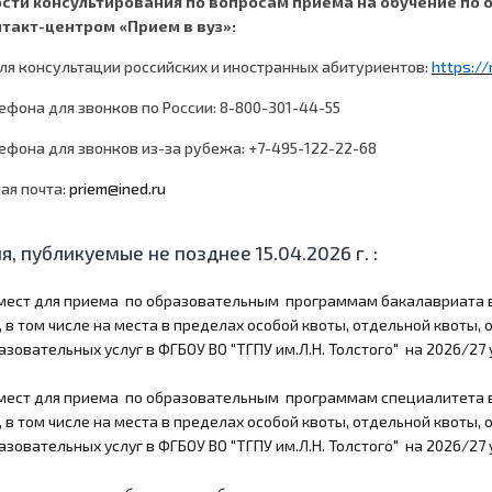
сти консультирования по вопросам приема на обучение по
такт-центром «Прием в вуз»:
 для консультации российских и иностранных абитуриентов:
https
://
ефона для звонков по России: 8-800-301-44-55
лефона для звонков из-за рубежа: +7-495-122-22-68
ая почта:
priem@ined.ru
ия, публикуемые не позднее 15.04.2026 г. :
мест для приема по образовательным программам бакалавриата 
, в том числе на места в пределах особой квоты, отдельной квоты
зовательных услуг в ФГБОУ ВО "ТГПУ им.Л.Н. Толстого" на 2026/27 
мест для приема по образовательным программам специалитета 
, в том числе на места в пределах особой квоты, отдельной квоты
зовательных услуг в ФГБОУ ВО "ТГПУ им.Л.Н. Толстого" на 2026/27 