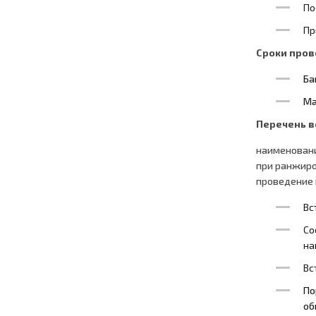
По
Пр
Сроки пров
Ба
Ма
Перечень в
наименовани
при ранжиро
проведение 
Вс
Со
на
Вс
По
об