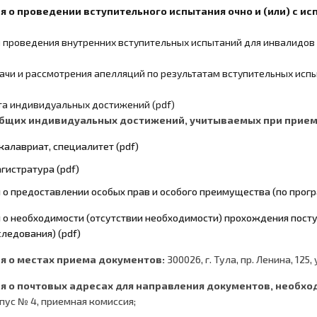
 о проведении вступительного испытания очно и (или) с и
 проведения внутренних вступительных испытаний для инвалидов 
ачи и рассмотрения апелляций по результатам вступительных исп
та индивидуальных достижений (pdf)
бщих индивидуальных достижений, учитываемых при приеме
калавриат, специалитет (pdf)
гистратура (pdf)
о предоставлении особых прав и особого преимущества (по прог
о необходимости (отсутствии необходимости) прохождения пост
следования) (pdf)
 о местах приема документов:
300026, г. Тула, пр. Ленина, 125,
 о почтовых адресах для направления документов, необхо
пус № 4, приемная комиссия;