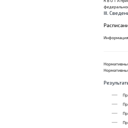
К В О Т А п
федеральног
III. Сведе
Расписани
Информация 
Нормативные
Нормативные
Результат
Пр
Пр
Пр
Пр