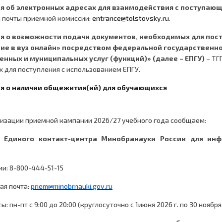
 об электронных адресах для взаимодействия с поступаю
 почты приемной комиссии:
entrance@tolstovsky.ru
.
 о возможности подачи документов, необходимых для пост
ие в вуз онлайн» посредством федеральной государственн
енных и муниципальных услуг (функций)» (далее – ЕПГУ)
– ТГ
 для поступления с использованием ЕПГУ.
 о наличии общежития(ий) для обучающихся
лизации приемной кампании 2026/27 учебного года сообщаем:
 Единого контакт-центра Минобранауки России для ин
ии: 8-800-444-51-15
ая почта:
priem
@
minobrnauki
.
gov
.
ru
: пн-пт с 9:00 до 20:00 (круглосуточно с 1июня 2026 г. по 30 ноября 