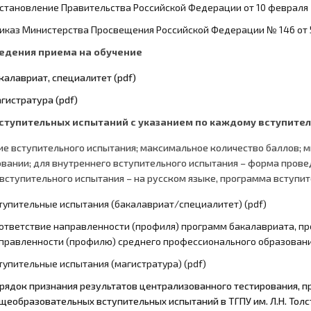
становление Правительства Российской Федерации от 10 февраля 2
иказ Министерства Просвещения Российской Федерации № 146 от 5.
едения приема на обучение
калавриат, специалитет (pdf)
гистратура (pdf)
ступительных испытаний с указанием по каждому вступите
е вступительного испытания; максимальное количество баллов; м
вании; для внутреннего вступительного испытания – форма провед
вступительного испытания – на русском языке, программа вступит
тупительные испытания (бакалавриат/специалитет) (pdf)
ответствие направленности (профиля) программ бакалавриата, про
правленности (профилю) среднего профессионального образован
тупительные испытания (магистратура) (pdf)
рядок признания результатов централизованного тестирования, пр
щеобразовательных вступительных испытаний в ТГПУ им. Л.Н. Толст