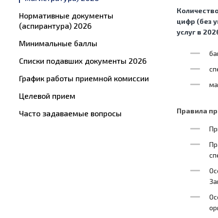
Количество
Нормативные документы
цифр (без 
(аспирантура) 2026
услуг в 202
Минимальные баллы
ба
Списки подавших документы 2026
сп
График работы приемной комиссии
ма
Целевой прием
Правила пр
Часто задаваемые вопросы
Пр
Пр
сп
Ос
За
Ос
ор