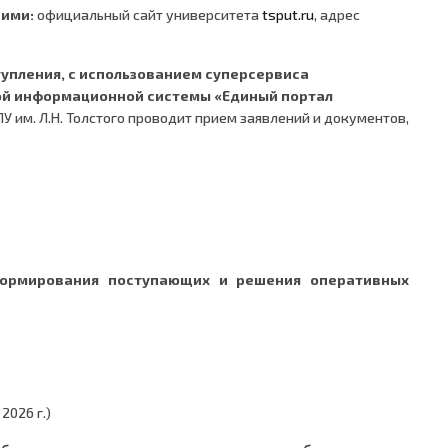
щими:
официальный сайт университета
tsput.ru
, адрес
упления, с использованием суперсервиса
ой информационной системы «Единый портал
ПУ им. Л.Н. Толстого проводит прием заявлений и документов,
формирования поступающих и решения оперативных
2026 г.)