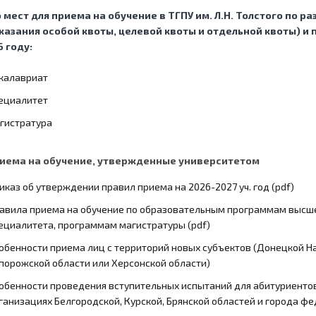
 мест для приема на обучение в ТГПУ им. Л.Н. Толстого по 
указания особой квоты, целевой квоты и отдельной квоты) и
6 году:
калавриат
ециалитет
гистратура
иема на обучение, утвержденные университетом
иказ об утверждении правил приема на 2026-2027 уч. год (pdf)
авила приема на обучение по образовательным программам высш
ециалитета, программам магистратуры (pdf)
обенности приема лиц с территорий новых субъектов (Донецкой Н
порожской области или Херсонской области)
обенности проведения вступительных испытаний для абитуриенто
ганизациях Белгородской, Курской, Брянской областей и города фе