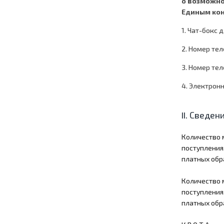
о возможно
Единым кон
1. Чат-бокс
2. Номер тел
3. Номер те
4. Электронн
II. Сведен
Количество 
поступления
платных обра
Количество 
поступления
платных обра