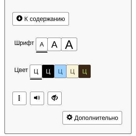
К содержанию
А
Шрифт
А
А
Цвет
Ц
Ц
Ц
Ц
Ц
Дополнительно