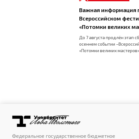
Важная информация п
Всероссийском фести
«Потомки великих ма
До 7 августа продлён этап с
осеннем событии –Всеросси
«Потомки великих мастеров
Федеральное государственное бюджетное